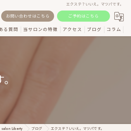
エクステ？いいえ。マツパです。
お問い合わせはこちら
ご予約はこちら
ある質問
当サロンの特徴
アクセス
ブログ
コラム
自爪育成
仕事
す。
結婚式
メンズ
まつ毛パーマ
lon Liberty
ブログ
エクステ？いいえ。マツパです。