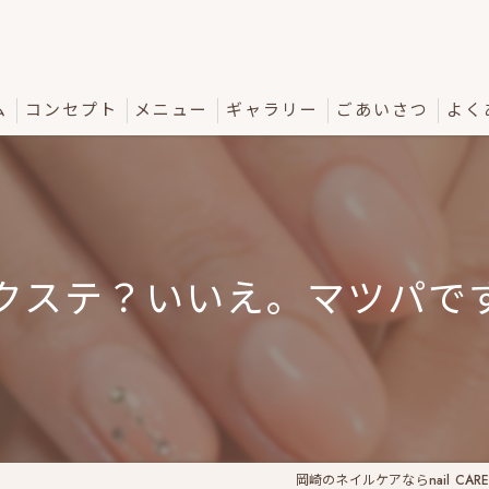
ム
コンセプト
メニュー
ギャラリー
ごあいさつ
よく
フロー
クステ？いいえ。マツパで
岡崎のネイルケアならnail CARE sa