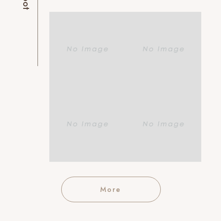
Foot
More