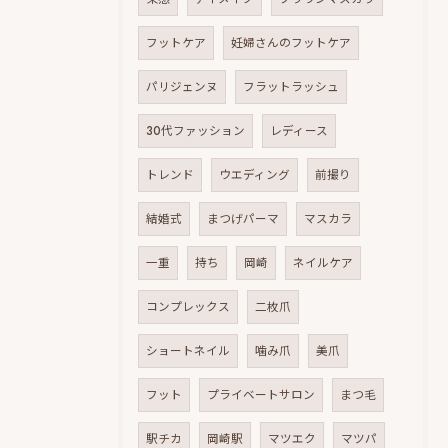
フットケア
妊婦さんのフットケア
パリジェンヌ
フラットラッシュ
30代ファッション
レディース
トレンド
ウエディング
前撮り
結婚式
まつげパーマ
マスカラ
一重
持ち
岡崎
ネイルケア
コンプレックス
二枚爪
ショートネイル
噛み爪
美爪
フット
プライベートサロン
まつ毛
駅チカ
岡崎駅
マツエク
マツパ