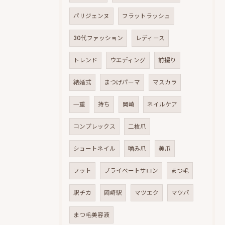
パリジェンヌ
フラットラッシュ
30代ファッション
レディース
トレンド
ウエディング
前撮り
結婚式
まつげパーマ
マスカラ
一重
持ち
岡崎
ネイルケア
コンプレックス
二枚爪
ショートネイル
噛み爪
美爪
フット
プライベートサロン
まつ毛
駅チカ
岡崎駅
マツエク
マツパ
まつ毛美容液